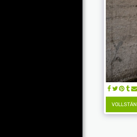
Produktgalerie
Referenzen
Projektgalerie
Überwachung
Menü
Firmen
Kontakt
Impressum
VOLLSTÄN